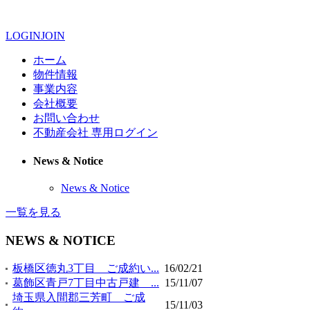
LOGIN
JOIN
ホーム
物件情報
事業内容
会社概要
お問い合わせ
不動産会社 専用ログイン
News & Notice
News & Notice
一覧を見る
NEWS & NOTICE
板橋区徳丸3丁目 ご成約い...
16/02/21
葛飾区青戸7丁目中古戸建 ...
15/11/07
埼玉県入間郡三芳町 ご成
15/11/03