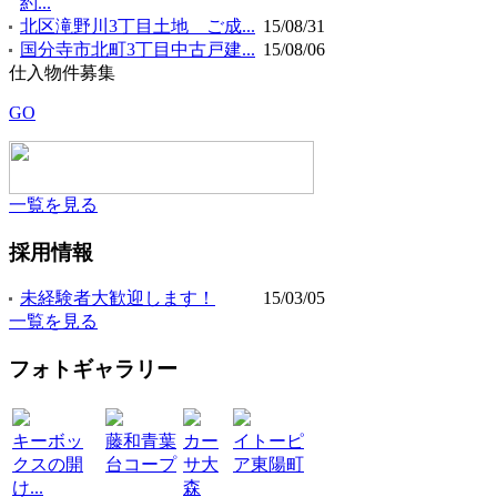
約...
北区滝野川3丁目土地 ご成...
15/08/31
国分寺市北町3丁目中古戸建...
15/08/06
仕入物件募集
GO
一覧を見る
採用情報
未経験者大歓迎します！
15/03/05
一覧を見る
フォトギャラリー
キーボッ
藤和青葉
カー
イトーピ
クスの開
台コープ
サ大
ア東陽町
け...
森