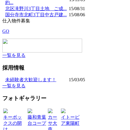
約...
北区滝野川3丁目土地 ご成...
15/08/31
国分寺市北町3丁目中古戸建...
15/08/06
仕入物件募集
GO
一覧を見る
採用情報
未経験者大歓迎します！
15/03/05
一覧を見る
フォトギャラリー
キーボッ
藤和青葉
カー
イトーピ
クスの開
台コープ
サ大
ア東陽町
け...
森