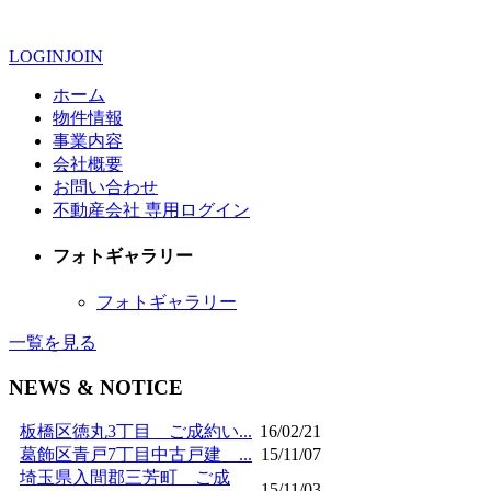
LOGIN
JOIN
ホーム
物件情報
事業内容
会社概要
お問い合わせ
不動産会社 専用ログイン
フォトギャラリー
フォトギャラリー
一覧を見る
NEWS & NOTICE
板橋区徳丸3丁目 ご成約い...
16/02/21
葛飾区青戸7丁目中古戸建 ...
15/11/07
埼玉県入間郡三芳町 ご成
15/11/03